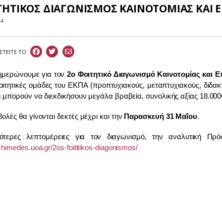
ΤΗΤΙΚΟΣ ΔΙΑΓΩΝΙΣΜΟΣ ΚΑΙΝΟΤΟΜΙΑΣ ΚΑΙ 
24
ΣΤEIΤΕ ΤΟ:
ημερώνουμε για τον
2ο Φοιτητικό Διαγωνισμό Καινοτομίας και
Ε
οιτητικές ομάδες
του ΕΚΠΑ (προπτυχιακούς, μεταπτυχιακούς, διδακ
αι μπορούν να διεκδικήσουν μεγάλα βραβεία,
συνολικής αξίας 18.000
ολές θα γίνονται δεκτές μέχρι και την
Παρασκευή 31 Μαΐου
.
ότερες λεπτομέρειες για τον διαγωνισμό, την αναλυτική Π
chimedes.uoa.gr/2os-foititikos-diagonismos/